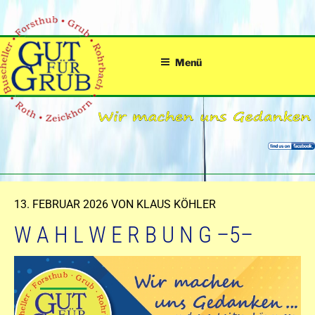
Zum
Inhalt
springen
Menü
VERÖFFENTLICHT
13. FEBRUAR 2026
VON
KLAUS KÖHLER
AM
W A H L W E R B U N G –5–