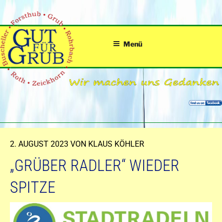
Zum
Inhalt
springen
Menü
VERÖFFENTLICHT
2. AUGUST 2023
VON
KLAUS KÖHLER
AM
„GRÜBER RADLER“ WIEDER
SPITZE