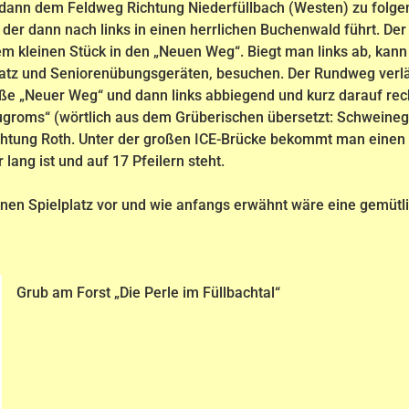
 dann dem Feldweg Richtung Niederfüllbach (Westen) zu folg
 der dann nach links in einen herrlichen Buchenwald führt. D
em kleinen Stück in den „Neuen Weg“. Biegt man links ab, ka
lplatz und Seniorenübungsgeräten, besuchen. Der Rundweg ver
aße „Neuer Weg“ und dann links abbiegend und kurz darauf r
ugroms“ (wörtlich aus dem Grüberischen übersetzt: Schweineg
chtung Roth. Unter der großen ICE-Brücke bekommt man einen 
ang ist und auf 17 Pfeilern steht.
nen Spielplatz vor und wie anfangs erwähnt wäre eine gemütli
Grub am Forst „Die Perle im Füllbachtal“