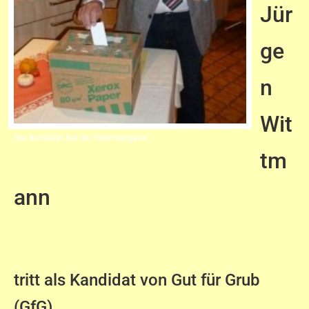
Jür
ge
n
Wit
Der Kandidat bei der Stimmabgabe
tm
ann
tritt als Kandidat von Gut für Grub
(GfG)