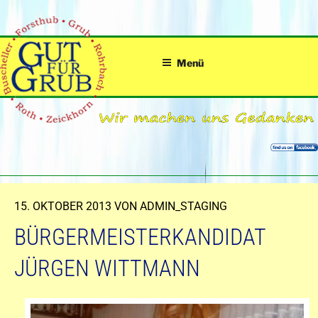
Zum
Inhalt
springen
Menü
VERÖFFENTLICHT
15. OKTOBER 2013
VON
ADMIN_STAGING
AM
BÜRGERMEISTERKANDIDAT
JÜRGEN WITTMANN